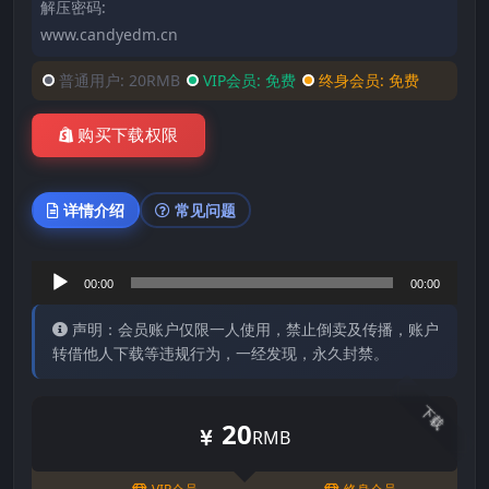
解压密码:
www.candyedm.cn
普通用户:
20RMB
VIP会员:
免费
终身会员:
免费
购买下载权限
详情介绍
常见问题
音
00:00
00:00
频
声明：会员账户仅限一人使用，禁止倒卖及传播，账户
播
转借他人下载等违规行为，一经发现，永久封禁。
放
器
下载
20
RMB