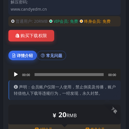
解压密码:
www.candyedm.cn
普通用户:
20RMB
VIP会员:
免费
终身会员:
免费
购买下载权限
详情介绍
常见问题
音
00:00
00:00
频
声明：会员账户仅限一人使用，禁止倒卖及传播，账户
播
转借他人下载等违规行为，一经发现，永久封禁。
放
器
下载
20
RMB