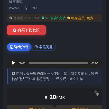
解压密码:
www.candyedm.cn
普通用户:
20RMB
VIP会员:
免费
终身会员:
免费
购买下载权限
详情介绍
常见问题
音
00:00
00:00
频
声明：会员账户仅限一人使用，禁止倒卖及传播，账户
播
转借他人下载等违规行为，一经发现，永久封禁。
放
器
下载
20
RMB