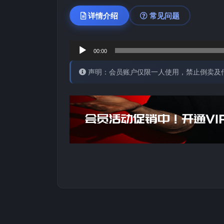
详情介绍
常见问题
音
00:00
频
声明：会员账户仅限一人使用，禁止倒卖及
播
放
器