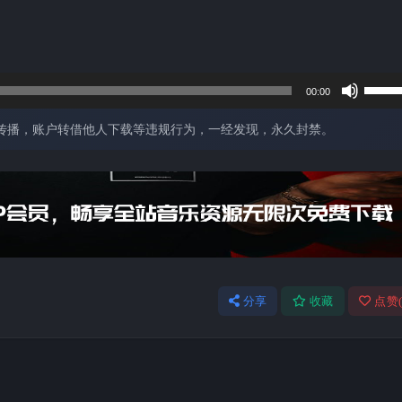
使
00:00
用
传播，账户转借他人下载等违规行为，一经发现，永久封禁。
上
/
下
箭
头
键
来
分享
收藏
点赞
增
高
或
降