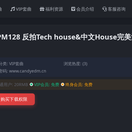
曲
VIP套曲
福利资源
会员介绍
客服咨询
PM128 反拍Tech house&中文House完
分类:
VIP套曲
浏览热度: (3)
码: www.candyedm.cn
通用户:
20RMB
VIP会员:
免费
终身会员:
免费
购买下载权限