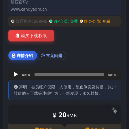
解压密码:
www.candyedm.cn
普通用户:
20RMB
VIP会员:
免费
终身会员:
免费
购买下载权限
详情介绍
常见问题
音
00:00
00:00
频
声明：会员账户仅限一人使用，禁止倒卖及传播，账户
播
转借他人下载等违规行为，一经发现，永久封禁。
放
器
下载
20
RMB