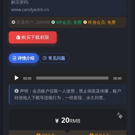
解压密码:
www.candyedm.cn
普通用户:
20RMB
VIP会员:
免费
终身会员:
免费
购买下载权限
详情介绍
常见问题
音
00:00
00:00
频
声明：会员账户仅限一人使用，禁止倒卖及传播，账户
播
转借他人下载等违规行为，一经发现，永久封禁。
放
器
下载
20
RMB