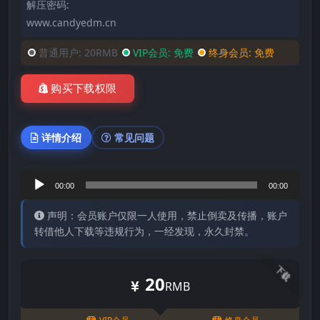
解压密码:
www.candyedm.cn
普通用户:
20RMB
VIP会员:
免费
终身会员:
免费
购买下载权限
详情介绍
常见问题
音
00:00
00:00
频
声明：会员账户仅限一人使用，禁止倒卖及传播，账户
播
转借他人下载等违规行为，一经发现，永久封禁。
放
器
下载
20
RMB