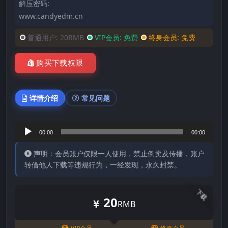
解压密码:
www.candyedm.cn
普通用户:
20RMB
VIP会员:
免费
终身会员:
免费
购买下载权限
详情介绍
常见问题
音
00:00
00:00
频
声明：会员账户仅限一人使用，禁止倒卖及传播，账户
播
转借他人下载等违规行为，一经发现，永久封禁。
放
器
下载
20
RMB