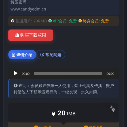
解压密码:
www.candyedm.cn
普通用户:
20RMB
VIP会员:
免费
终身会员:
免费
购买下载权限
详情介绍
常见问题
音
00:00
00:00
频
声明：会员账户仅限一人使用，禁止倒卖及传播，账户
播
转借他人下载等违规行为，一经发现，永久封禁。
放
器
下载
20
RMB